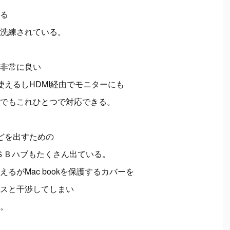
る
洗練されている。
非常に良い
使えるしHDMI経由でモニターにも
でもこれひとつで対応できる。
どを出すための
なＵＳＢハブもたくさん出ている。
えるが
Mac bookを
保護するカバーを
スと干渉してしまい
。