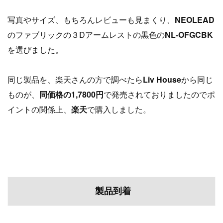
写真やサイズ、もちろんレビューも
見まくり、
NEOLEAD
のファブリックの３Dアームレストの黒色の
NL-OFGCBK
を選びました。
同じ製品を、楽天さんの方で調べたら
Liv House
から同じ
ものが、
同価格の1,7800円
で発売されて
おりましたのでポ
イントの関係上、
楽天
で購入しました。
製品到着