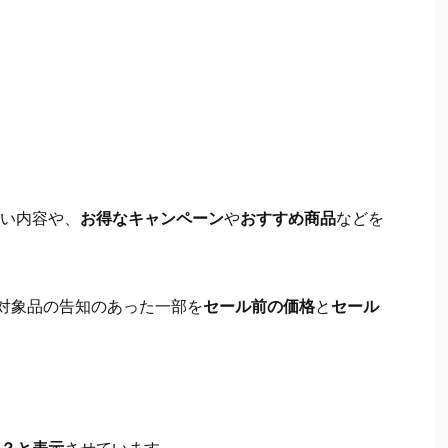
い内容や、
お得なキャンペーン
や
おすすめ商品
などを
ル対象品の告知のあった一部を
セール前の価格
と
セール
？と表示
させています。