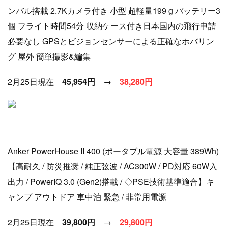
ンバル搭載 2.7Kカメラ付き 小型 超軽量199 g バッテリー3
個 フライト時間54分 収納ケース付き日本国内の飛行申請
必要なし GPSとビジョンセンサーによる正確なホバリン
グ 屋外 簡単撮影&編集
2月25日現在
45,954円
→
38
,280円
Anker PowerHouse II 400 (ポータブル電源 大容量 389Wh)
【高耐久 / 防災推奨 / 純正弦波 / AC300W / PD対応 60W入
出力 / PowerIQ 3.0 (Gen2)搭載 / ◇PSE技術基準適合】キ
ャンプ アウトドア 車中泊 緊急 / 非常用電源
2月25日現在
39,800円
→
29
,800円